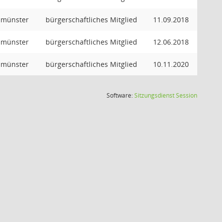
eumünster
bürgerschaftliches Mitglied
11.09.2018
eumünster
bürgerschaftliches Mitglied
12.06.2018
eumünster
bürgerschaftliches Mitglied
10.11.2020
(Wird in
Software:
Sitzungsdienst
Session