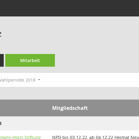
z
Mitarbeit
ahlperiode 2018
Mitgliedschaft
d
. Hans-Hoch-Stiftung
NPD bis 03.12.22, ab 04.12.22 Heimat N