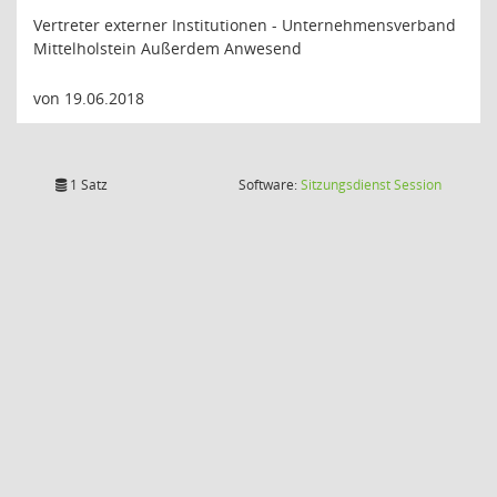
Vertreter externer Institutionen - Unternehmensverband
Mittelholstein Außerdem Anwesend
von 19.06.2018
(Wird in
1 Satz
Software:
Sitzungsdienst
Session