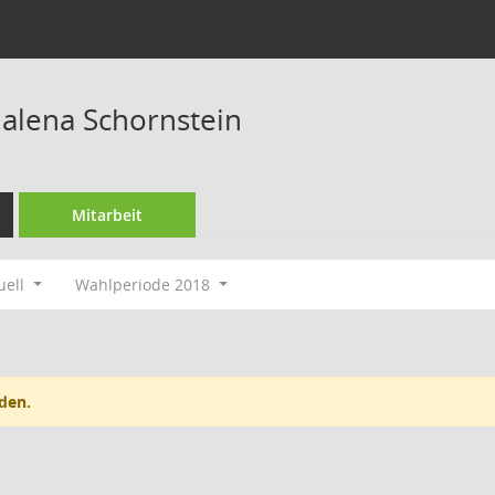
lena Schornstein
Mitarbeit
uell
Wahlperiode 2018
den.