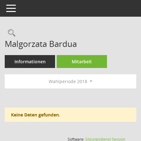
Toggle navigation
Rechercheauswahl
Malgorzata Bardua
Informationen
Mitarbeit
Wahlperiode 2018
Keine Daten gefunden.
(Wird in
Software:
Sitzungsdienst
Session