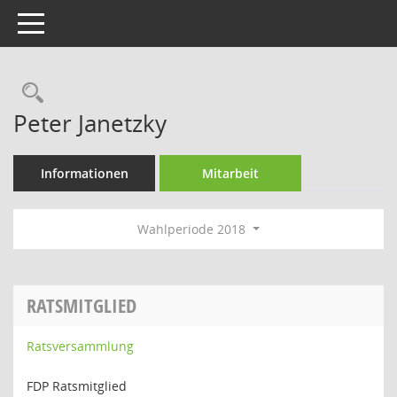
Toggle navigation
Rechercheauswahl
Peter Janetzky
Informationen
Mitarbeit
Wahlperiode 2018
RATSMITGLIED
Ratsversammlung
FDP Ratsmitglied