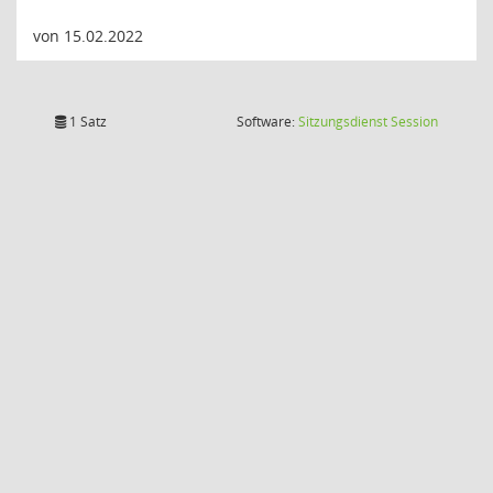
von 15.02.2022
(Wird in
1 Satz
Software:
Sitzungsdienst
Session