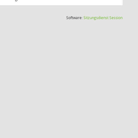
(Wird in
Software:
Sitzungsdienst
Session