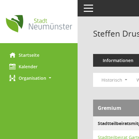
Toggle navigation
Steffen Dru
Startseite
Informationen
Kalender
Organisation
Historisch
W
Gremium
Stadtteilbeiratsmit
Stadtteilbeirat Gar