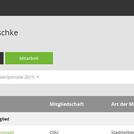
schke
Mitarbeit
ahlperiode 2013
Mitgliedschaft
Art der M
glied
tenstadt
CDU
Stadtteilbe