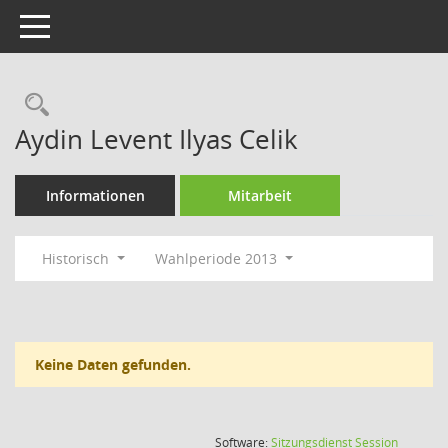
Toggle navigation
Rechercheauswahl
Aydin Levent Ilyas Celik
Informationen
Mitarbeit
Historisch
Wahlperiode 2013
Keine Daten gefunden.
(Wird in
Software:
Sitzungsdienst
Session