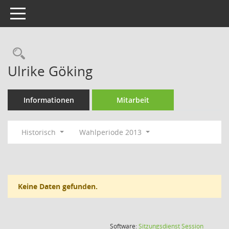
Toggle navigation
Rechercheauswahl
Ulrike Göking
Informationen
Mitarbeit
Historisch
Wahlperiode 2013
Keine Daten gefunden.
(Wird in
Software:
Sitzungsdienst
Session