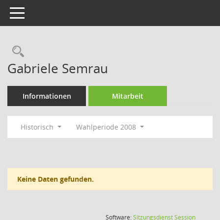
Toggle navigation
Rechercheauswahl
Gabriele Semrau
Informationen
Mitarbeit
Historisch
Wahlperiode 2008
Keine Daten gefunden.
(Wird in
Software:
Sitzungsdienst
Session