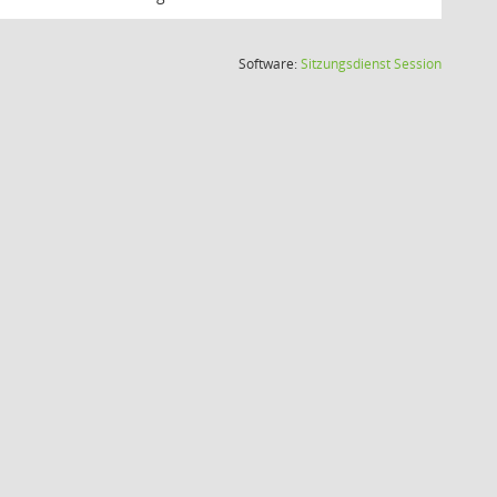
(Wird in
Software:
Sitzungsdienst
Session