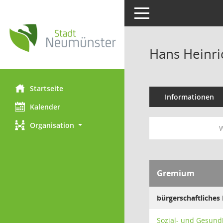
Toggle navigation
Hans Heinri
Startseite
Informationen
Kalender
Organisation
W
Gremium
bürgerschaftliches 
Sozial- und Gesund