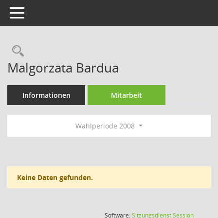
Toggle navigation
Rechercheauswahl
Malgorzata Bardua
Informationen
Mitarbeit
Wahlperiode 2008
Keine Daten gefunden.
(Wird in
Software:
Sitzungsdienst
Session