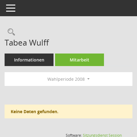
Toggle navigation
Rechercheauswahl
Tabea Wulff
Informationen
Mitarbeit
Wahlperiode 2008
Keine Daten gefunden.
(Wird in
Software:
Sitzungsdienst
Session