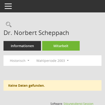
Toggle navigation
Rechercheauswahl
Dr. Norbert Scheppach
Informationen
Mitarbeit
Historisch
Wahlperiode 2003
Keine Daten gefunden.
(Wird in
Software:
Sitzungsdienst
Session