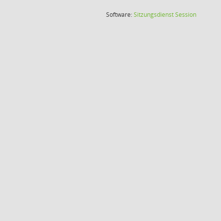
(Wird in
Software:
Sitzungsdienst
Session