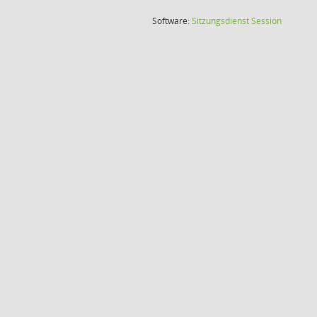
(Wird in
Software:
Sitzungsdienst
Session