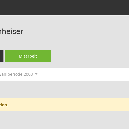
nheiser
Mitarbeit
ahlperiode 2003
den.