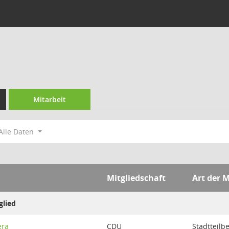
Mitarbeit
Alle Daten
Mitgliedschaft
Art der M
glied
era
CDU
Stadtteilb