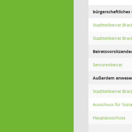
bürgerschaftliches 
Stadtteilbeirat Br
Stadtteilbeirat Br
Beiratsvorsitzende/
Seniorenbeirat
Außerdem anwese
Stadtteilbeirat Br
Ausschuss für Sozi
Hauptausschuss