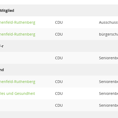
Mitglied
achenfeld-Ruthenberg
CDU
Ausschussv
achenfeld-Ruthenberg
CDU
bürgerscha
-r
CDU
Seniorenbe
nd
achenfeld-Ruthenberg
CDU
Seniorenbe
ales und Gesundheit
CDU
Seniorenbe
CDU
Seniorenbe