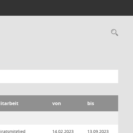
Rec
itarbeit
von
bis
eiratsmitglied
14.02.2023
13.09.2023