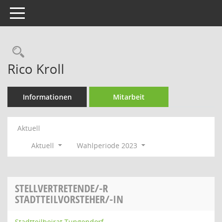
Toggle navigation
Rechercheauswahl
Rico Kroll
Informationen
Mitarbeit
Aktuell
Aktuell
Wahlperiode 2023
STELLVERTRETENDE/-R
STADTTEILVORSTEHER/-IN
Stadtteilbeirat Tungendorf