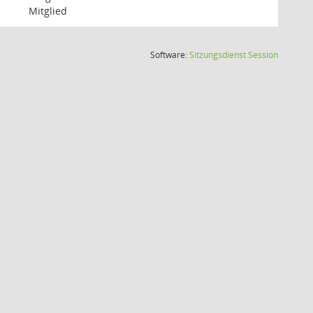
Mitglied
(Wird in
Software:
Sitzungsdienst
Session