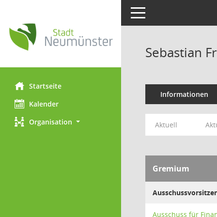
Toggle navigation
Sebastian Fr
Startseite
Informationen
Kalender
Organisation
Aktuell
Akt
Gremium
Ausschussvorsitze
Ausschuss für Fina