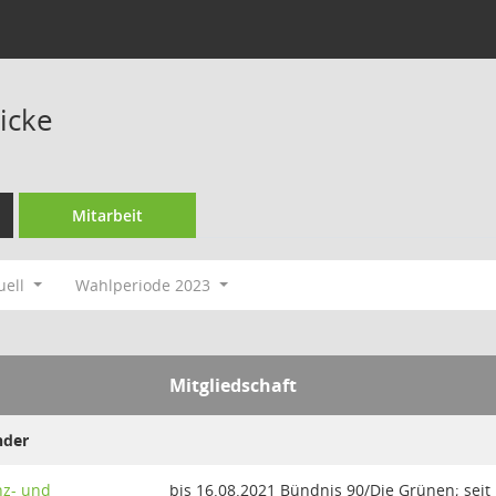
icke
Mitarbeit
uell
Wahlperiode 2023
Mitgliedschaft
nder
nz- und
bis 16.08.2021 Bündnis 90/Die Grünen; seit