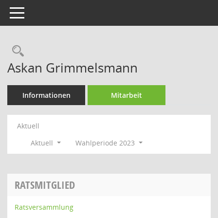
Toggle navigation
Rechercheauswahl
Askan Grimmelsmann
Informationen
Mitarbeit
Aktuell
Aktuell
Wahlperiode 2023
RATSMITGLIED
Ratsversammlung