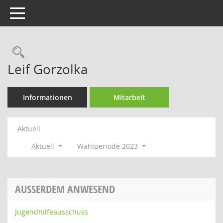
Toggle navigation
Rechercheauswahl
Leif Gorzolka
Informationen
Mitarbeit
Aktuell
Aktuell
Wahlperiode 2023
AUSSERDEM ANWESEND
Jugendhilfeausschuss