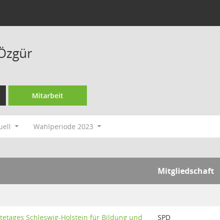
 Özgür
Mitarbeit
uell
Wahlperiode 2023
Mitgliedschaft
tetages Schleswig-Holstein für Bildung und
SPD