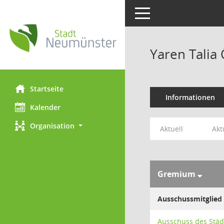
Toggle navigation
Yaren Talia
Startseite
Informationen
Kalender
Organisation
Aktuell
Akt
Gremium
Ausschussmitglied
Ausschuss des Städ