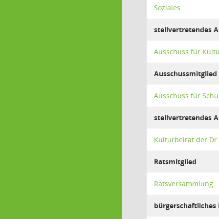
Soziales
stellvertretendes 
Ausschuss für Kult
Ausschussmitglied
Ausschuss für Schu
stellvertretendes 
Kulturbeirat der Dr
Ratsmitglied
Ratsversammlung
bürgerschaftliches 