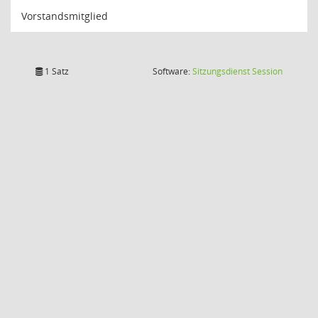
Vorstandsmitglied
(Wird in
1 Satz
Software:
Sitzungsdienst
Session