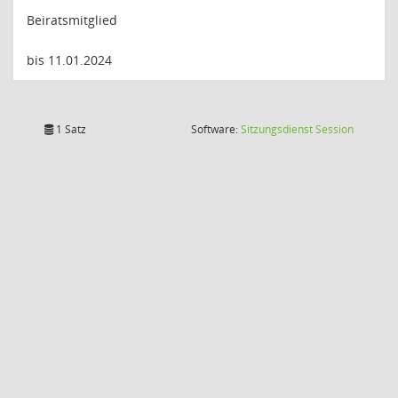
Beiratsmitglied
bis 11.01.2024
(Wird in
1 Satz
Software:
Sitzungsdienst
Session