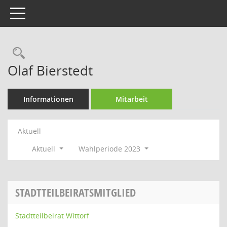
Toggle navigation
Rechercheauswahl
Olaf Bierstedt
Informationen
Mitarbeit
Aktuell
Aktuell
Wahlperiode 2023
STADTTEILBEIRATSMITGLIED
Stadtteilbeirat Wittorf