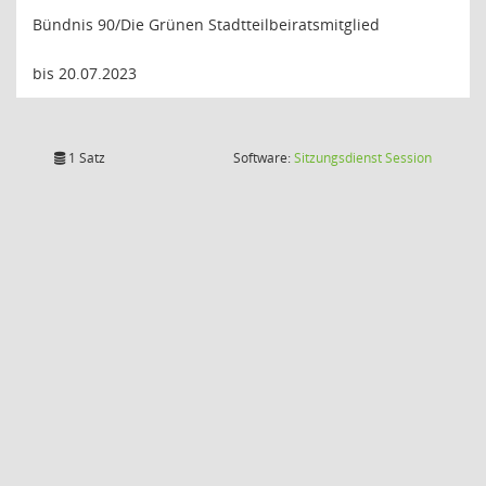
Bündnis 90/Die Grünen Stadtteilbeiratsmitglied
bis 20.07.2023
(Wird in
1 Satz
Software:
Sitzungsdienst
Session