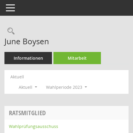
Toggle navigation
Rechercheauswahl
June Boysen
Informationen
Mitarbeit
Aktuell
Aktuell
Wahlperiode 2023
RATSMITGLIED
Wahlprüfungsausschuss