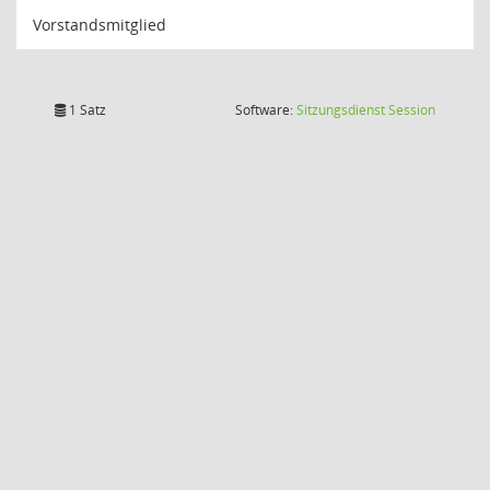
Vorstandsmitglied
(Wird in
1 Satz
Software:
Sitzungsdienst
Session