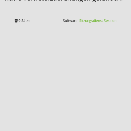
(Wird in
9 Sätze
Software:
Sitzungsdienst
Session