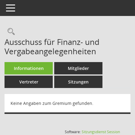
Toggle navigation
Rechercheauswahl
Ausschuss für Finanz- und
Vergabeangelegenheiten
Informationen
Mitglieder
Vertreter
Sitzungen
Keine Angaben zum Gremium gefunden.
(Wird in
Software:
Sitzungsdienst
Session