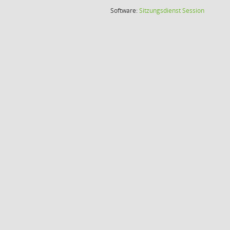
(Wird in
Software:
Sitzungsdienst
Session